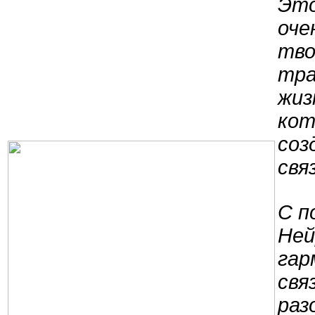
Это
оче
тво
тра
жиз
кот
соз
свя
С п
Ней
гар
свя
раз