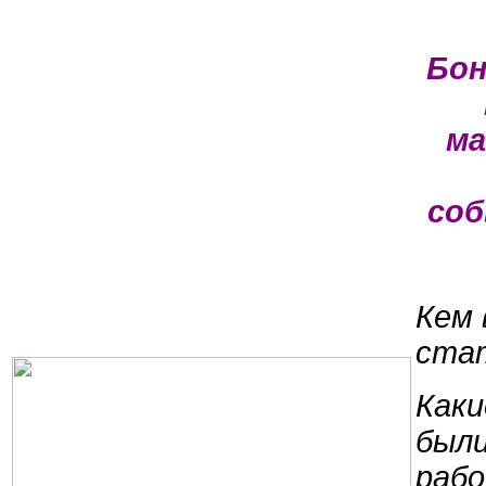
Бон
ма
со
Кем 
ста
Каки
были
раб