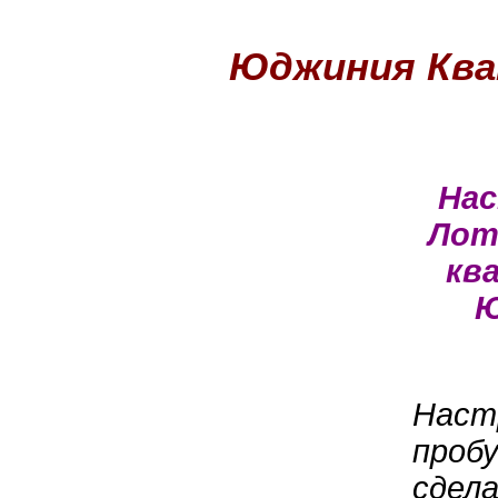
Юджиния Кв
Нас
Лот
кв
Ю
Наст
пробу
сдел