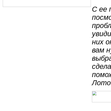
С ее
посм
проб
увиди
них 
вам 
выбра
сдел
помо
Лото