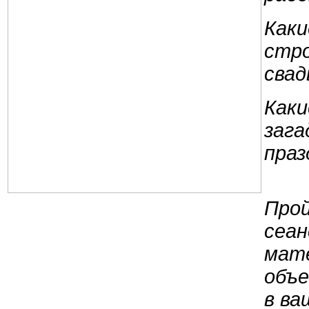
Каки
стро
свад
Каки
зага
праз
Про
сеан
мат
объе
в ва