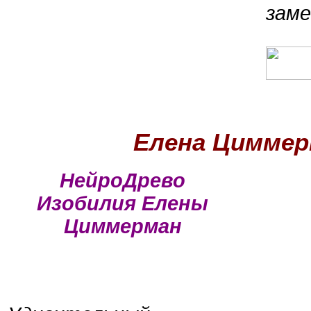
заме
Елена Циммер
НейроДрево
Изобилия Елены
Циммерман