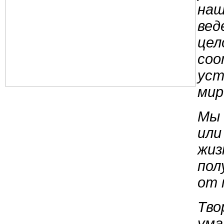
наш
вед
цел
соо
уст
мир
Мы 
или
жиз
пол
от 
Тво
ума