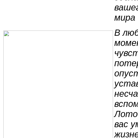
ваше
мира
В лю
моме
чувс
поте
опус
уста
несч
вспо
Лотос
вас 
жизне