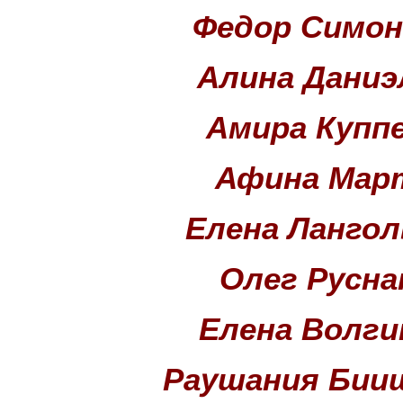
Федор Симон
Алина Даниэ
Амира Купп
Афина Мар
Елена Ланго
Олег Русна
Елена Волги
Раушания Бии