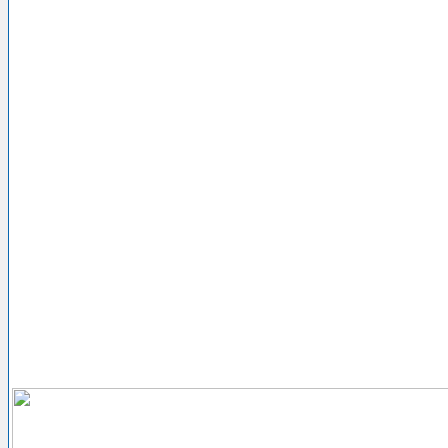
....................................................