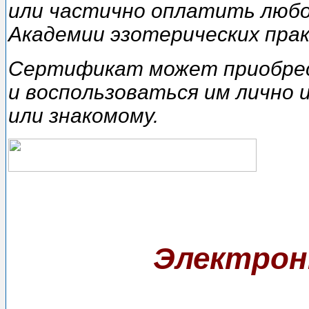
или частично oплamumь любо
Академии эзотерических практ
Сертификат может пpuoбpec
и вocпoльзовamьcя им лично 
или знакомому.
Электронн