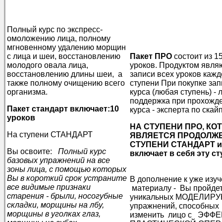
Полный курс по экспресс-
омоложению лица, полному
мгновенному удалению морщин
с лица и шеи, восстановлению
Пакет ПРО
состоит из 1
молодого овала лица,
уроков. Продуктом явля
восстановлению длины шеи, а
записи всех уроков кажд
также полному очищению всего
ступени При покупке за
организма.
курса (любая ступень) - 
поддержка при прохожд
Пакет стандарт включает:10
курса - эксперта по скай
уроков
НА СТУПЕНИ ПРО, КО
На ступени СТАНДАРТ
ЯВЛЯЕТСЯ ПРОДОЛЖ
СТУПЕНИ СТАНДАРТ и
Вы освоите:
Полный курс
включает в себя эту с
базовых упражнений на все
...
зоны лица, с помощью которых
Вы в короткий срок устраните
В дополнение к уже изу
все видимые признаки
материалу - Вы пройдет
старения - брыли, носогубные
уникальных МОДЕЛИР
складки, морщины на лбу,
упражнений, способных
морщины в уголках глаз,
изменить лицо с ЭФФ