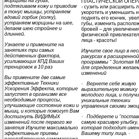
морщины на губах,
ПЛАСТИЧЕСКОЙ ОПЕ
подтягиваем кожу и приводим
- сузить или расширить л
в тонус мышцы, устраняем
укоротить и уменьшить н
вдовий горбик (холку),
поднять его кончик, уве
устраняем морщины на шее,
губы, изменить располо
делаем шею стройнее и
бровей – для увеличени
длинней.
физической привлекател
лица - красоты!
Узнаете и примените на
занятиях три самых
Изучите свое лицо в не
действенных фактора,
ракурсах в расширенной
усиливающих КПД Ваших
программы " Золотая М
тренировок в 10 раз
для определения желае
изменений
Вы примените две самые
эффективные Техники
· Вернете себе живую
Ускорения Эффекта, которые
выразительную мимику
запустят в организме все
молодого лица, и получ
необходимые процессы,
уникальные техники
улучшающие состояние кожи и
управления своими эмо
мышц, и которые помогут Вам
достигнуть ВИДИМЫХ
· Подберете и "постав
изменений после первого же
самую красивую улыбку,
занятия
Изучите максимально
которая подходит име
эффективные приемы
Вашему типу лица.
·
расслабляющего самомассажа,