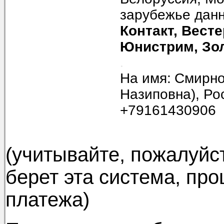
зарубежье дан
Контакт, Вест
Юнистрим, Зо
.
На имя:
Смирно
Назиповна), Ро
+79161430906
(учитывайте, пожалуйс
берет эта система, пр
платежа)