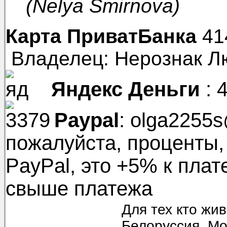
(Nelya Smirnova)
Карта ПриватБанка
41
Владелец: Нерознак Л
Яндекс Деньги
: 
Paypal
: olga2255
пожалуйста, проценты,
PayPal, это +5% к плат
свыше платежа
Для тех кто жи
Белоруссия, Мо