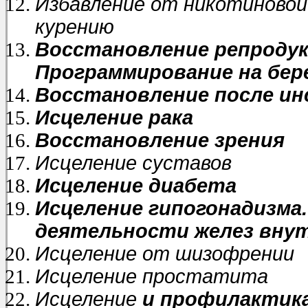
Избавление от никотиновой
курению
Восстановление репроду
Программирование на бе
Восстановление после ин
Исцеление рака
Восстановление зрения
Исцеление суставов
Исцеление диабета
Исцеление гипогонадизма
деятельности желез внут
Исцеление от
шизофрении
Исцеление
простатита
Исцеление
и профилактика