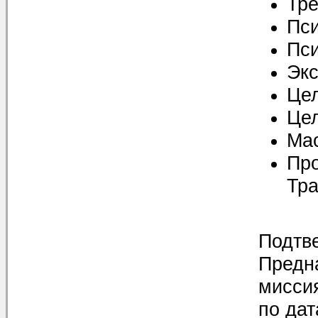
Тре
Пси
Пси
Экс
Цел
Це
Мас
Про
Тра
Подтв
Предн
мисси
по да