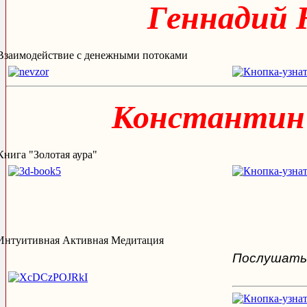
Геннадий 
Взаимодействие с денежными потоками
Константин
Книга "Золотая аура"
Интуитивная Активная Медитация
Послушать