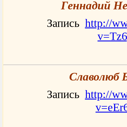
Геннадий Не
Запись
http://w
v=Tz
Славолюб Б
Запись
http://w
v=eE