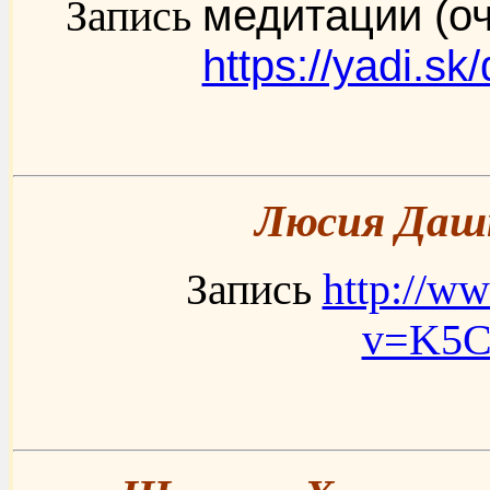
медитации (о
Запись
https://yadi.
Люсия Дашк
Запись
http://w
v=K5