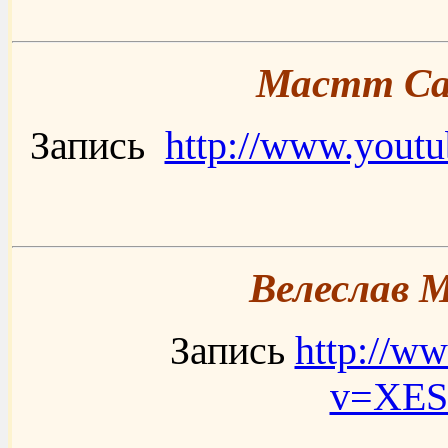
Мастт Саф
Запись
http://www.yout
Велеслав М
Запись
http://w
v=XE