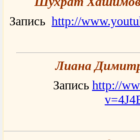
Шухрат Хашимов (
Запись
http://www.yout
Лиана Димитр
Запись
http://w
v=4J