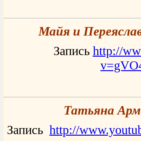
Майя и Переяслав
Запись
http://w
v=gV
Татьяна Армс
Запись
http://www.yout