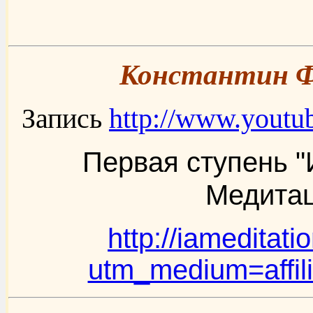
Константин Фр
Запись
http://www.yout
Первая ступень "
Медитац
http://iameditati
utm_medium=affil