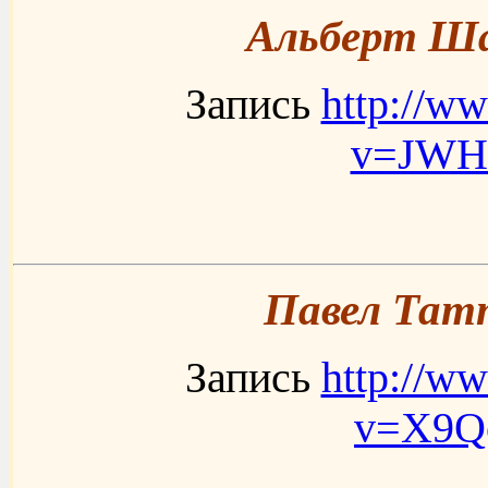
Альберт Ша
Запись
http://w
v=JW
Павел Татт
Запись
http://w
v=X9