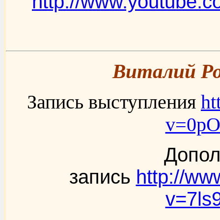
http://www.youtube.
Виталий Ро
Запись выступления
ht
v=0p
Допол
запись
http://w
v=7l