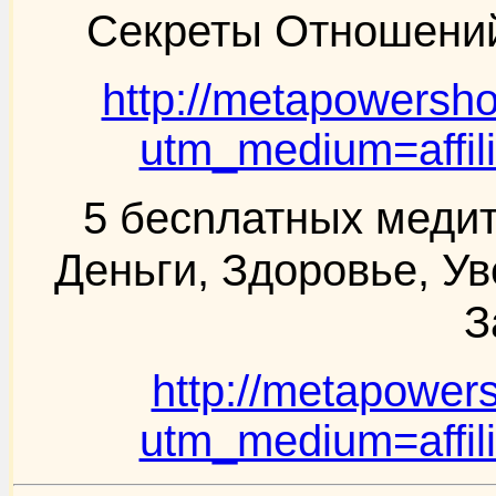
Секреты Отношен
http://metapowers
utm_medium=affil
5 бecnлатных медит
Дeньги, Здоровье, У
З
http://metapower
utm_medium=affil