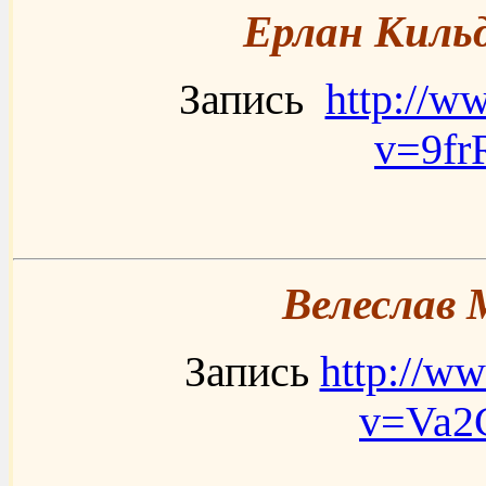
Ерлан Кильд
Запись
http://w
v=9f
Велеслав 
Запись
http://w
v=Va