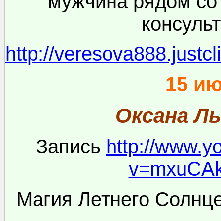
мужчина рядом со 
консуль
http://veresova888.justcli
15 и
Оксана Л
Запись
http://www.y
v=mxuCA
Магия Летнего Солнц