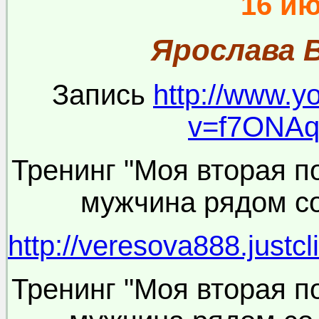
16 и
Ярослава 
Запись
http://www.y
v=f7ONA
Тренинг "Моя вторая 
мужчина рядом со 
http://veresova888.justcl
Тренинг "Моя вторая 