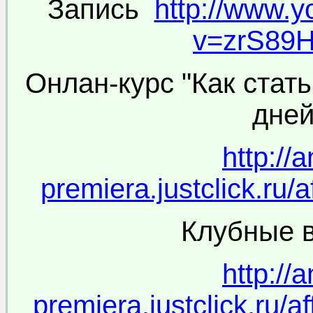
Запись
http://www.
v=zrS89
Онлан-курс "Как стат
дней
http://
premiera.justclick.ru/a
Клубные 
http://
premiera.justclick.ru/af