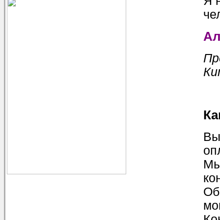
Я 
че
Ал
Пр
Ки
Ка
Вы
оп
Мы
ко
Об
мо
Ко