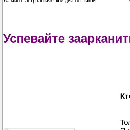
60 мин с астрологической диагностикой
Успевайте заарканит
Кт
То