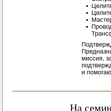
Целит
Целит
Мастер
Прово
Транс
Подтверж
Предназн
миссия, з
подтверж
и помога
На семина