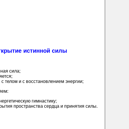
ткрытие истинной силы
нная сила;
яется;
с телом и с восстановлением энергии;
яем:
нергетическую гимнастику;
рытия пространства сердца и принятия силы.