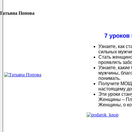
Татьяна Попова
7 уроко
Узнаете, как
сильных мужчи
Стать женщино
проявлять забо
Узнаете, как
мужчины, благо
понимать.
Получите МОЩ
настоящему д
Эти уроки ста
Женщины – Пл
Женщины, о ко