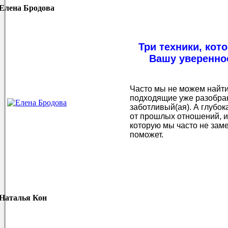
Елена Бродова
Три техники, ко
Вашу увереннос
Часто мы не можем найти
подходящие уже разобран
заботливый(ая). А глубок
от прошлых отношений, и 
которую мы часто не зам
поможет.
Наталья Кон