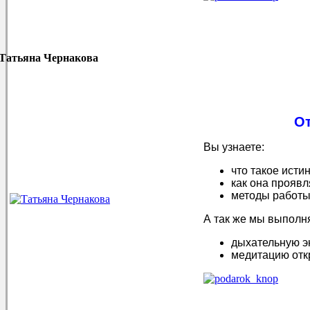
Татьяна Чернакова
О
Вы узнаете:
что такое исти
как она проявл
методы работы 
А так же мы выполн
дыхательную э
медитацию отк