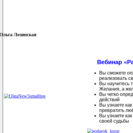
Ольга Лозинская
Вебинар «Ра
Вы сможете опр
реализовать с
Вы научитесь 
Желания, а же
Вы четко опре
действий
Вы узнаете как
превратить лю
Вы узнаете как
своей судьбы