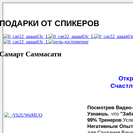
ПОДАРКИ ОТ СПИКЕРОВ
Самарт Саммасати
Откр
Счастл
Посмотрев Видео-
Узнаешь
, что
"Заб
99%
Тренеров
Усп
Негативным Опы
для Создания Ваш