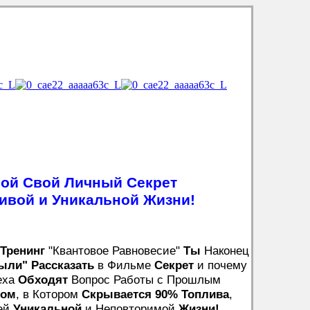
ой Свой Личный Секрет
ивой и Уникальной Жизни!
Тренинг
"Квантовое Равновесие"
Ты
Наконец
ыли"
Рассказать
в Фильме
Секрет
и почему
еха
Обходят
Вопрос Работы с Прошлым
том
, в Котором
Скрывается 90% Топлива
,
ей
Уникальной
и Неповторимой
Жизни!