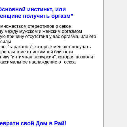
сновной инстинкт, или
женщине получить оргазм”
 множеством стереотипов о сексе
цу между мужском и женским оргазмом
ую причину отсутствия у вас оргазма, или его
 силы
овы “тараканов”, которые мешают получать
довольствие от интимной близости
нику “интимная экскурсия”, которая позволит
максимальное наслаждение от секса
еврати свой Дом в Рай!