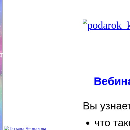
Татьяна Чернакова
Вебин
Вы узнае
что так