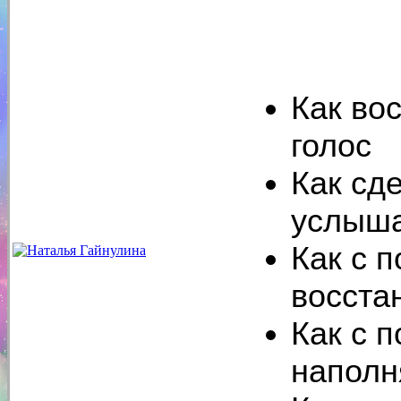
Как во
голос
Как сде
услыш
Как с 
восста
Как с 
наполн