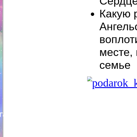
Сердц
Какую 
Ангель
воплот
месте, 
семье
Галина Плотникова