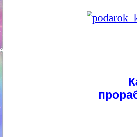
Андрей Толоконников
К
прора