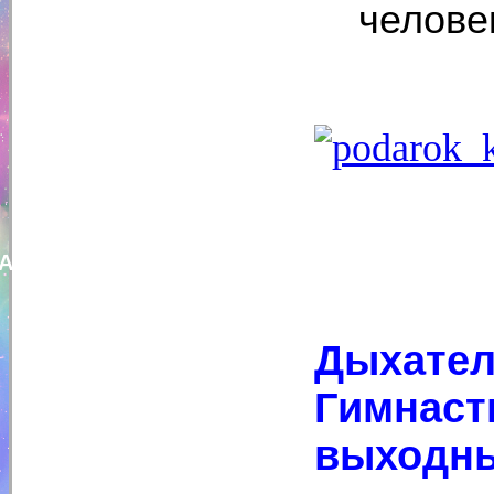
челове
Алик Муллахметов
Дыхател
Гимнаст
выходн