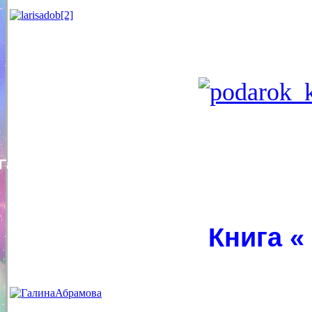
Галина Абрамова
Книга «