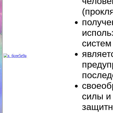
челове
(прокл
получе
исполь
систем
являет
предуп
послед
своеоб
силы и
защитн