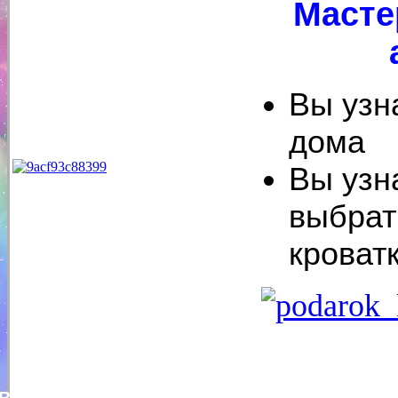
Масте
Вы узна
дома
Вы узн
выбрат
кроват