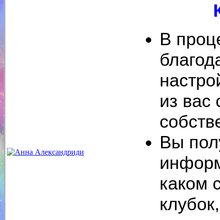
В проц
благод
настро
из вас
собств
Вы пол
информ
каком 
клубок,