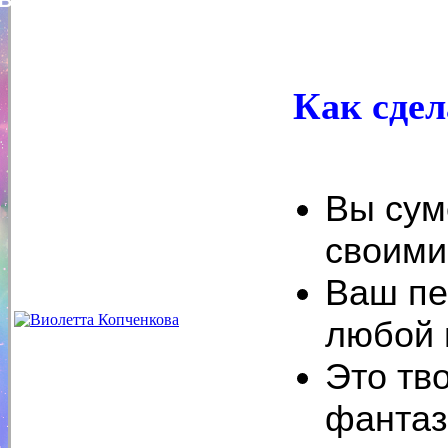
Виолетта Копченкова
Как сде
Вы сум
своими
Ваш пе
любой 
Это тв
фанта