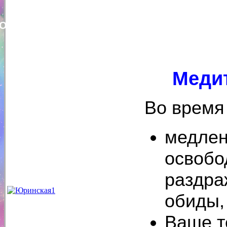
Оксана Юринская
Меди
Во время
медлен
освобо
раздра
обиды,
Ваше т