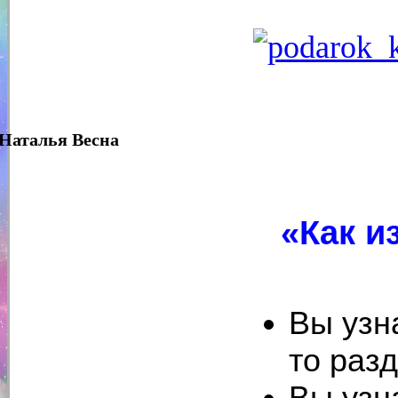
Наталья Весна
«Как и
Вы узна
то раз