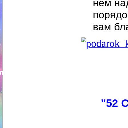
нем на
порядо
вам бл
Лариса Добаева
"52