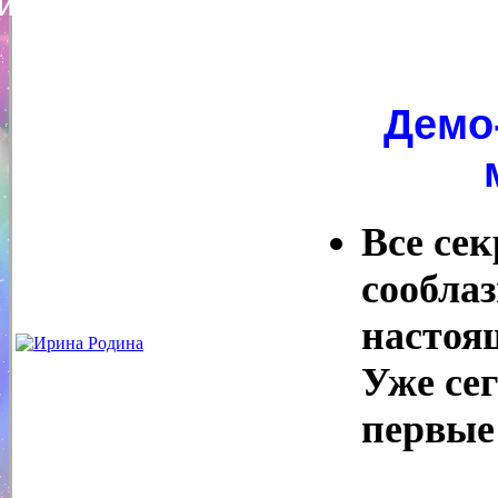
Ирина Родина
Демо
Все се
сообла
настоя
Уже се
первые