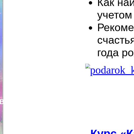
Как на
учетом
Рекоме
счасть
года р
Валерий Вантер
Курс «