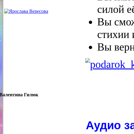
силой е
Вы смож
стихии 
Вы верн
Валентина Гилюк
Аудио з