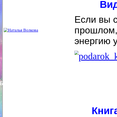
Вид
Если вы 
прошлом,
энергию у
Беата Бронзская
Книг