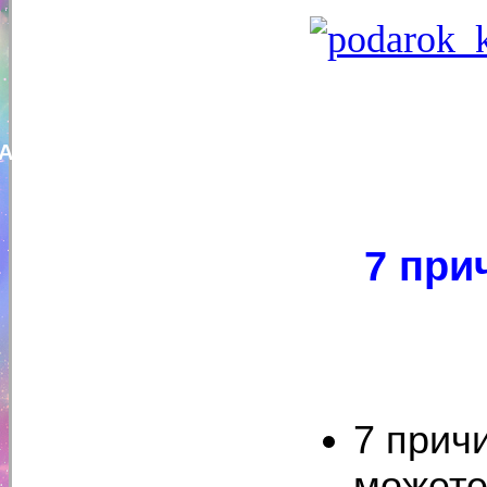
Алексей Богачев
7 при
7 прич
можете