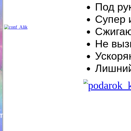
Под ру
Супер 
Сжигаю
Не выз
Ускоря
Лишний
Татьяна Княжева