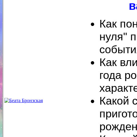
в
Как по
нуля" 
событи
Как вл
года р
характ
Какой 
пригот
рожде