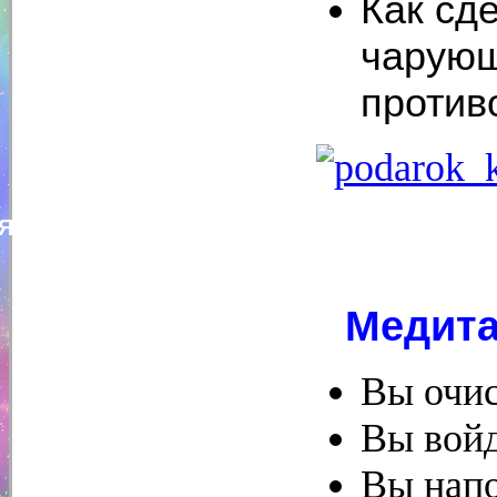
Как сд
чарующ
против
Ярослава Вересова
Медита
Вы очис
Вы войд
Вы напо