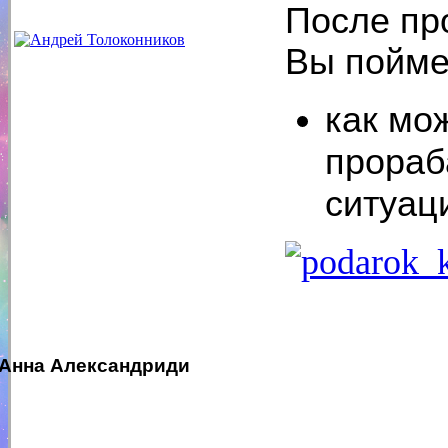
После пр
Вы пойме
как мо
прораб
ситуаци
Анна Александриди