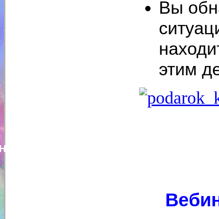
Вы обн
ситуац
находи
этим д
Наталья Гайнулина
Веби