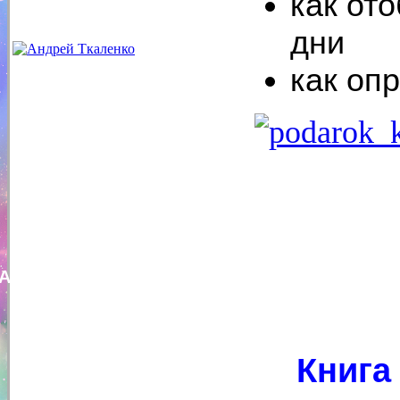
как от
дни
как оп
Андрей Башун
Книга