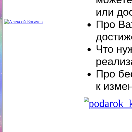
или до
Про Ва
достиж
Что ну
реализ
Про бе
к изме