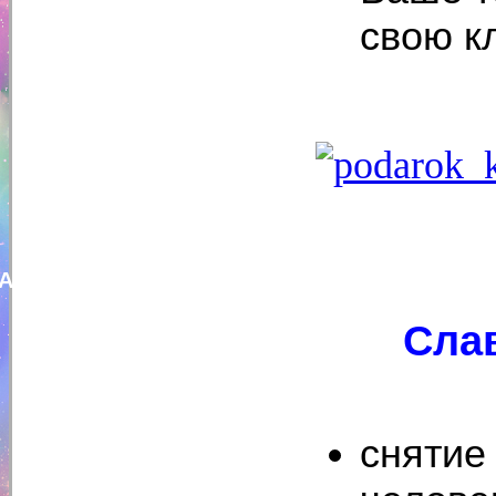
свою к
Алена Дмитриева
Сла
снятие