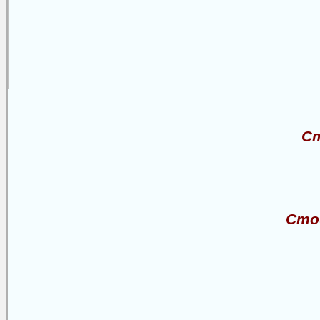
С
Сто