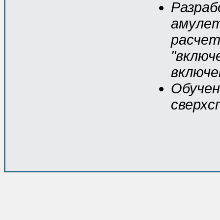
Разраб
амулет
расчет
"включ
включе
Обучен
сверхс