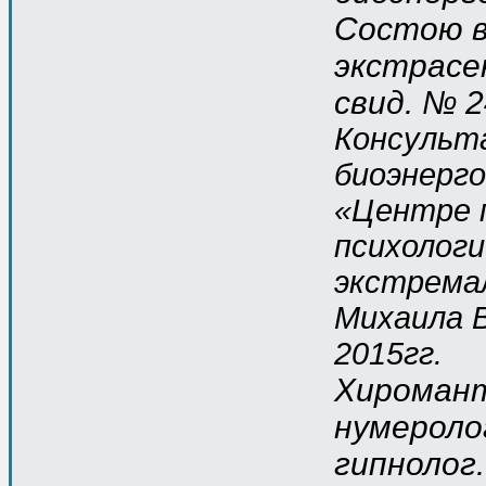
Состою в
экстрасен
свид. № 2
Консульт
биоэнерг
«Центре 
психологи
экстрема
Михаила В
2015гг.
Хиромант
нумеролог
гипнолог.