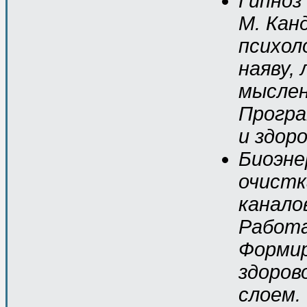
Гипноз
М. Кан
психол
наяву, 
мыслен
Програ
и здоро
Биоэне
очистк
канало
Работа
Форми
здоров
слоем.