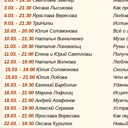
3
.03. - 19:30
Светлана Землер
Магич
3
.03. - 21:30
Оксана Лысикова
Как п
4
.03. - 21:30
Ярослава Вересова
Любовь
9
.03. - 21:30
ТриНити
Истин
10
.03. - 20:00
Юлия Соломонова
Всё о 
10
.03. - 21:30
Наталья Винниченко
Муза 
11
.03. - 19:30
Наталия Лонгвальц
Руны 
11
.03. - 21:00
Елена и Юрий Светловы
Пoлуч
12
.03. - 19:00
Наталья Волкова
Люблю
15
.03. - 19:00
Юлия Соломонова
Скольк
15
.03. - 21:00
Юлия Лобова
Что м
16
.03. - 19:30
Евгений Барболин
Удачн
16
.03. - 21:00
Марина Лифшиц
Исцел
18
.03. - 21:00
Андрей Агафонов
Мужчи
19
.03. - 19:00
Алексей Сергеев
Устра
19
.03. - 21:00
Ярослава Вересова
Как п
22
.03. - 19:30
Оксана Курилюк
Новый