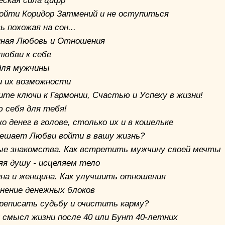
еская сила цифр
ройти Коридор Затмений и не оступиться
 похожая на сон...
ная Любовь и Отношения
любви к себе
для мужчины
и их возможности
ите ключи к Гармонии, Счaстью и Уcпеху в жизни!
 себя для тебя!
о дeнeг в голове, столько их и в кoшeльке
ешает Любви войти в вашу жизнь?
ые знакомства. Как встретить мужчину своей мечты
яя душу - исцеляем тело
на и женщина. Как улучшить отношения
нение дeнeжныx блоков
ереписать судьбу и очистить карму?
 смысл жизни после 40 или Бунт 40-летних