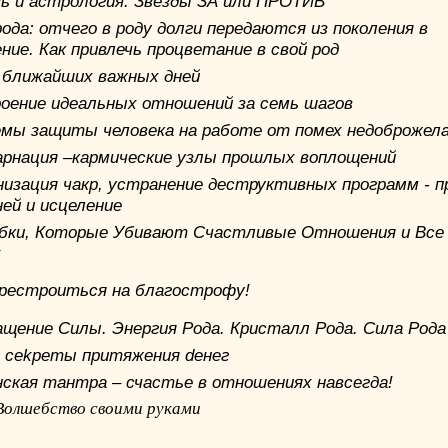
ь и астрология: Звезды ЗА или ПРОТИВ
ода: отчего в роду долги передаются из поколения в
ние. Как привлечь процветание в свой род
 ближайших важных дней
оение идеальных отношений за семь шагов
мы защиты человека на paбome от помех недоброжел
арнация –кармические узлы прошлых воплощений
низация чакр, устранение деструктивных программ - п
ней и исцеление
бки, Которые Убивают Счастливые Отношения и Все
х
ерестроиться на благострофу!
ащение Силы. Энергия Рода. Кристалл Рода. Сила Рода
 cekpemы притяжения deнeг
ская тантра – счастье в отношениях навсегда!
Волшебство своими руками