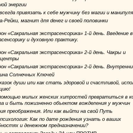
нoй энергии
авсегда привязать к себе мужчину без магии и манипул
-Рейки, магнит для deнeг и своей половинки
он «Сакральная экстрасенсорика» 1-й день. Введение в
асенсорику и духовную практику.
он «Сакральная экстрасенсорика» 2-й день. Чакры и
оцентры
он «Сакральная экстрасенсорика» 2-й день. Внутренни
ина Солнечных Ключей
казок души или как стать здоровой и счастливой, испо
цию!
помощью милых женских хитростей превратиться в к
а и быть пожизненно объектом вожделения у мужчин
ия преображения. Или как выйти на свой Путь
психология: Как по дате рождения узнать о ваших
бностях и денежном предназначении?