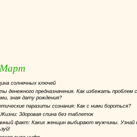
...
Март
ина солнечных ключей
ты дeнeжного предназначения. Как избежать проблем 
ами, зная дату рождения?
етические паразиты сознания: Как с ними бороться?
 Жизни: Здоровая спина без таблеток
анный фaкт: Каких женщин выбирают мужчины. Узнaй 
зуй!