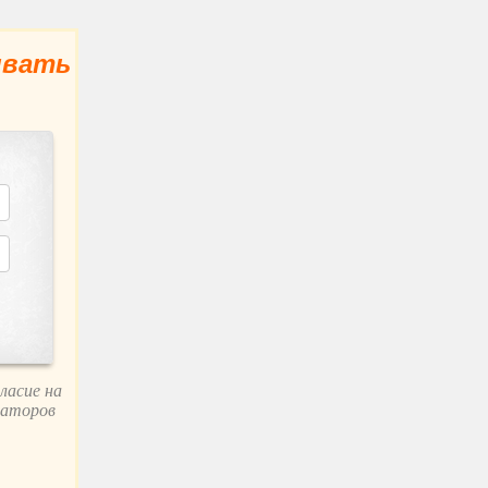
ивать
ласие на
заторов