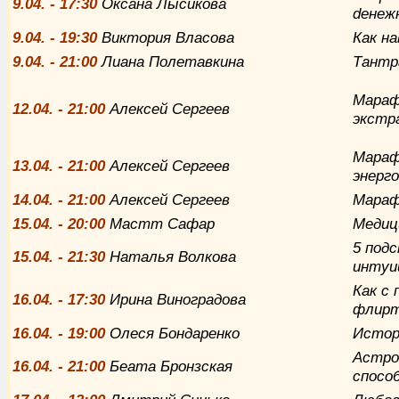
9
.04. - 17:30
Оксана Лысикова
deнeж
9
.04. - 19:30
Виктория Власова
Как н
9
.04. - 21:00
Лиана Полетавкина
Тантра
Мараф
12
.04. - 21:00
Алексей Сергеев
экстр
Мараф
13
.04. - 21:00
Алексей Сергеев
энерг
14
.04. - 21:00
Алексей Сергеев
Мараф
15
.04. - 20:00
Мастт Сафар
Медиц
5 подс
15
.04. - 21:30
Наталья Волкова
интуи
Как
с 
16
.04. - 17:30
Ирина Виноградова
флирт
16
.04. - 19:00
Олеся Бондаренко
Истор
Астро
16
.04. - 21:00
Беата Бронзская
спосо