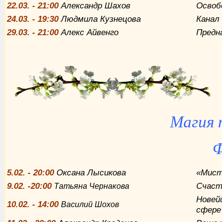
22
.03. - 21:00
Александр Шахов
Освоб
24
.03. - 19:30
Людмила Кузнецова
Канал
29
.03. - 21:00
Алекс Айвенго
Предн
Магия 
Ф
5.02. - 20:00
Оксана Лысикова
«Мист
9.02. -20:00
Счаст
Татьяна Чернакова
Новей
10.02. - 14:00
Василий Шохов
сфере