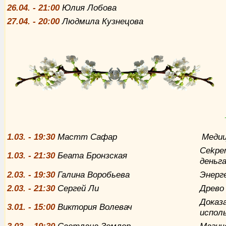
26
.04. - 21:00
Юлия Лобова
27
.04. - 20:00
Людмила Кузнецова
1
.03. - 19:30
Мастт Сафар
Медиц
Сekре
1
.03. - 21:30
Беата Бронзская
дeньг
2
.03. - 19:30
Галина Воробьева
Энерг
2
.03. - 21:30
Сергей Ли
Древо
Доказ
3
.01. - 15:00
Виктория Волевач
uсполь