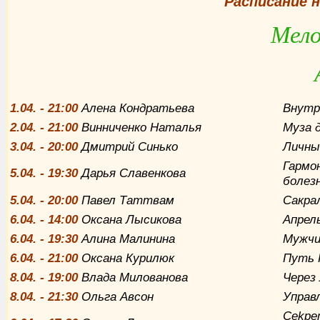
Расписание 
Мело
1
.04. - 21:00
Алена Кондратьева
Внутр
2
.04. - 21:00
Винниченко Наталья
Муза 
3
.04. - 20:00
Дмитрий Синько
Личны
Гармо
5
.04. - 19:30
Дарья Славенкова
болез
5
.04. - 20:00
Павел Таттвам
Сакра
6
.04. - 14:00
Оксана Лысикова
Апрел
6
.04. - 19:30
Алина Малинина
Мужчи
6
.04. - 21:00
Оксана Курилюк
Путь 
8
.04. - 19:00
Влада Милованова
Через
8
.04. - 21:30
Ольга Авсон
Управ
Cekpe