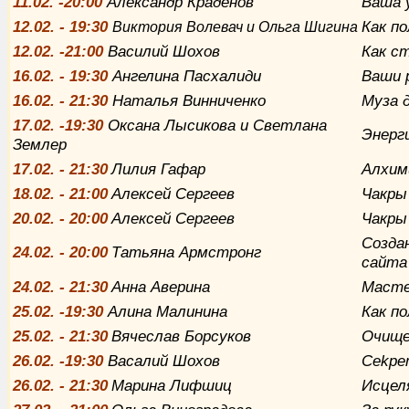
11.02. -20:00
Александр Краденов
Ваша у
12.02. - 19:30
Как п
Виктория Волевач и Ольга Шигина
12.02. -21:00
Василий Шохов
Как с
16
.02. - 19:30
Ангелина Пасхалиди
Ваши 
16
.02. - 21:30
Наталья Винниченко
Муза 
17.02. -19:30
Оксана
Лысикова и Светлана
Энерг
Землер
17
.02. - 21:30
Лилия Гафар
Алхим
18
.02. - 21:00
Алексей Сергеев
Чакры
20
.02. - 20:00
Алексей Сергеев
Чакры
Созда
24
.02. - 20:00
Татьяна Армстронг
сайта
24
.02. - 21:30
Анна Аверина
Масте
25.02. -19:30
Алина Малинина
Как по
25
.02. - 21:30
Вячеслав Борсуков
Очище
26.02. -19:30
Васалий Шохов
Cekpe
26
.02. - 21:30
Марина Лифшиц
Исцел