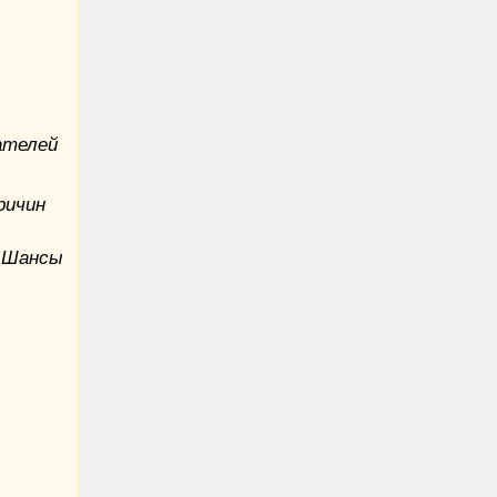
ателей
ричин
 Шансы