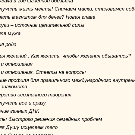
дача в год Огненной обезьяна
олучить жизнь мечты! Снимаем маски, становимся соб
тать магнитом для денег? Новая глава
руки – источник целительной силы
для мужа
ия рода
ия желаний . Как желать, чтобы желания сбывались?
 и отношения
 и отношения. Ответы на вопросы
ние профиля для правильного международного внутрен
 знакомств
рство осознанного творения
лучать все и сразу
ние генных ДНК
ты быстрого решения семейных проблем
яя Душу исцеляем тело