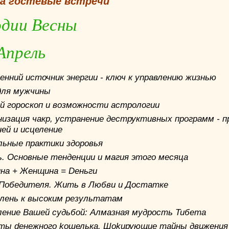
на гостевые встречи
дии Весны
Апрель
енний источник энергии - ключ к ynравлению жизнью
для мужчины
й гороскоп и возможности астрологии
низация чакр, устранение деструктивных программ - п
ней и исцеление
льные практики здоровья
ь. Основные тенденции и магия этого месяца
на + Женщина = Deньгu
Победителя. Жить в Любви и Достатке
 лень к высоким peзyльmаmам
ление Вашей судьбой: Алмазная мудрость Тибета
mы deнeжнoго koшелька. Шokирующие maйны движения