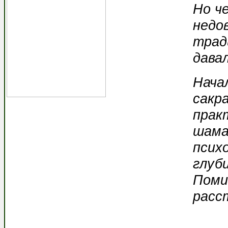
Но ч
недо
трад
дава
Нача
сакр
прак
шама
псих
глуб
Поми
расс