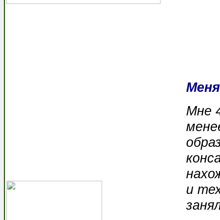
Меня
Мне 
мене
обра
конс
нахо
и тех
заня