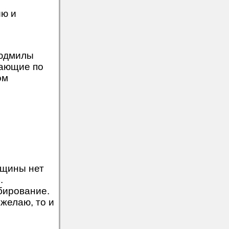
ию и
Людмилы
дающие по
ом
енщины нет
.
бирование.
 желаю, то и