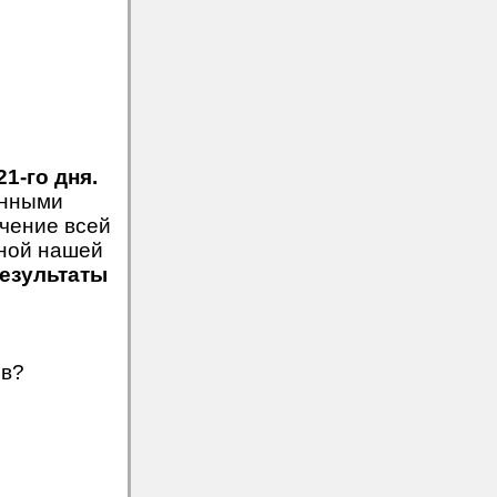
21-го дня.
енными
чение всей
ной нашей
зультаты
ев?