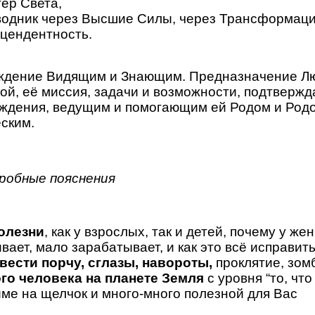
ер Света,
одник через Высшие Силы, через Трансформац
цендентность.
ждение Видящим и Знающим. Предназначение 
ой, её миссия, задачи и возможности, подтверж
ждения, ведущим и помогающим ей Родом и Род
ским.
робные пояснения
болезни
, как у взрослых, так и детей, почему у ж
ает, мало зарабатывает, и как это всё исправить
вести порчу, сглазы, навороты,
проклятие, зом
го человека на планете Земля
с уровня “то, что
ме на щелчок и много-много полезной для Вас