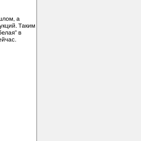
шлом, а
укций.
Таким
белая” в
ейчас.