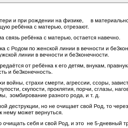
атери и при рождении на физике, в материальн
щую ребёнка с матерью, отрезают.
ама связь ребёнка с матерью, остается навечно.
ка с Родом по женской линии в вечности и беЗко
ужской линии в вечности и беЗконечности.
даётся от ребёнка к его детям, внукам, правнукам
сть и беЗконечность.
ахи войны, страхи смерти, агрессии, ссоры, завис
лупости, скупости, проклятия, порчи, сглазы, наго
, зомбирование разного рода, и т. д.
ой деструкции, но не очищает свой Род, то через
 к нему может вернуться.
очищать себя и свой Род, и это не 5-дневный т