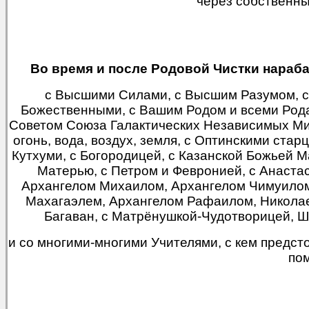
через собственны
Во время и после Родовой Чистки нараб
с Высшими Силами, с Высшим Разумом, с
Божественными, с Вашим Родом и всеми Рода
Советом Союза Галактических Независимых Ми
огонь, вода, воздух, земля, с Оптинскими ста
Кутхуми, с Богородицей, с Казанской Божьей 
Матерью, с Петром и Февронией, с Анаста
Архангелом Михаилом, Архангелом Чимуилом
Махагаэлем, Архангелом Рафаилом, Никола
Багаван, с Матрёнушкой-Чудотворицей, Ш
и со многими-многими Учителями, с кем предсто
пом