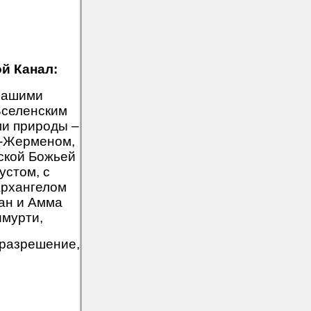
й Канал:
Вашими
Вселенским
ми природы –
ен-Жерменом,
нской Божьей
устом, с
Архангелом
ан и Амма
имурти,
 разрешение,