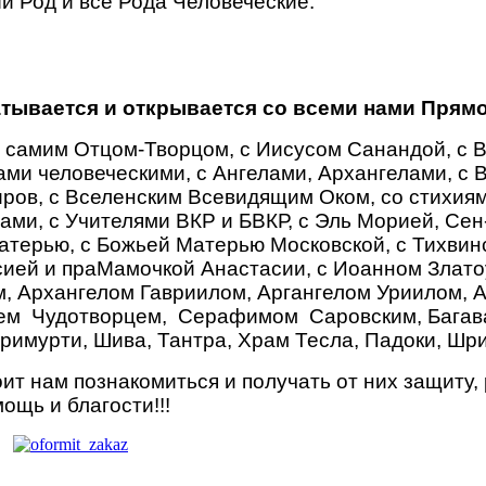
й Род и все Рода Человеческие.
атывается
и открывается со всеми нами Прямо
 самим Отцом-Творцом, с Иисусом Санандой, с 
ми человеческими, с Ангелами, Архангелами, с 
ров, с Вселенским Всевидящим Оком, со стихия
рцами, с Учителями ВКР и БВКР, с Эль Морией, С
Матерью, с Божьей Матерью Московской, с Тихви
сией и праМамочкой Анастасии, с Иоанном Злато
, Архангелом Гавриилом, Аргангелом Уриилом, 
ем Чудотворцем, Серафимом Саровским, Багав
римурти, Шива, Тантра, Храм Тесла, Падоки, Шр
ит нам познакомиться и получать от них защиту,
ощь и благости!!!