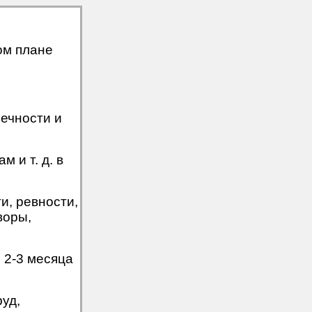
ом плане
нечности и
 и т. д. в
ти, ревности,
воры,
 2-3 месяца
руд,