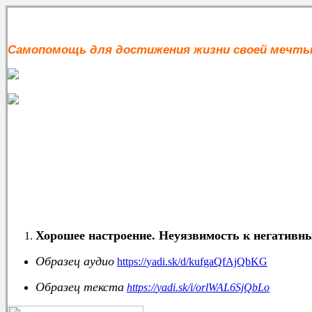
Самопомощь для достижения жизни своей мечт
Хорошее настроение. Неуязвимость к негативн
Образец аудио
https
://
yadi
.
sk
/
d
/
kufgaQfAjQbKG
Образец текста
https
://
yadi
.
sk
/
i
/
orlWAL
6
SjQbLo