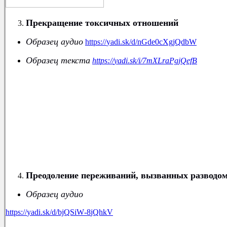
Прекращение токсичных отношений
Образец аудио
https
://
yadi
.
sk
/
d
/
nGde
0
cXgjQdbW
Образец текста
https
://
yadi
.
sk
/
i
/7
mXLraPgjQefB
Преодоление переживаний, вызванных разводо
Образец аудио
https
://
yadi
.
sk
/
d
/
bjQSiW
-8
jQhkV