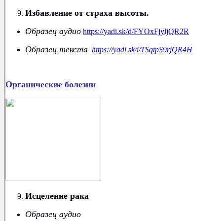
Избавление от страха высоты.
Образец аудио
https
://
yadi
.
sk
/
d
/
FYOxFjyljQR
2
R
Образец текста
https
://
yadi
.
sk
/
i
/
TSqtpS
9
rjQR
4
H
О
рганические болезни
Исцеление рака
Образец аудио