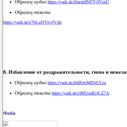
Образец аудио
https
://
yadi
.
sk
/
d
/
taob
8
NFYjJVmU
Образец текста
https
://
yadi
.
sk
/
i
/7
bLuNVivjJVpb
8. Избавление от раздражительности, гнева и нежел
Образец аудио
https
://
yadi
.
sk
/
d
/
hRjjnMDjjLYza
Образец текста
https
://
yadi
.
sk
/
i
/
iM
5
sjaRzjLZ
7
A
Фоби