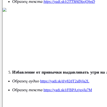
Образец текста
https
://
yadi
.
sk
/
i
/2
TTM
4
DkxjQhnD
ЗДОРОВЬЕ
Зависимости
Избавление от привычки выдавливать угри на 
Образец аудио
https
://
yadi
.
sk
/
d
/
v
82
dT
2
aBjJa
2
L
Образец текста
https
://
yadi
.
sk
/
i
/
FBPAzjxsjJa
7
M