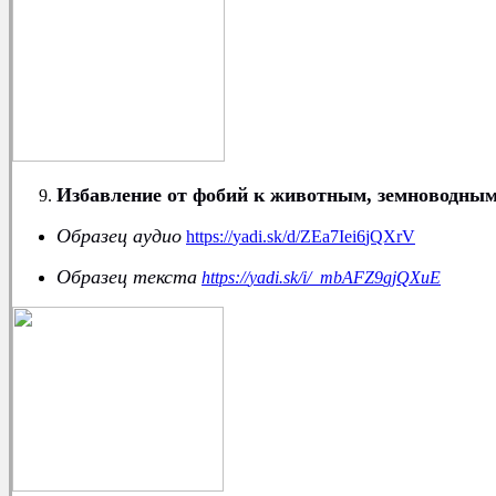
Избавление от фобий к животным, земноводным
Образец аудио
https
://
yadi
.
sk
/
d
/
ZEa
7
Iei
6
jQXrV
Образец текста
https
://
yadi
.
sk
/
i
/_
mbAFZ
9
gjQXuE