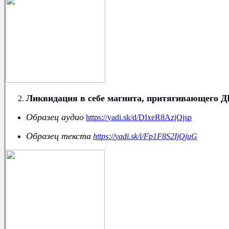
Ликвидация в себе магнита, притягивающего
Образец аудио
https
://
yadi
.
sk
/
d
/
DIxeR
8
AzjQjsp
Образец текста
https
://
yadi
.
sk
/
i
/
Fp
1
F
8
S
2
IjQjuG