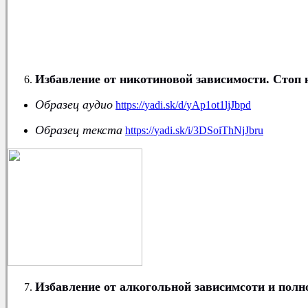
Избавление от никотиновой зависимости. Стоп 
Образец аудио
https
://
yadi
.
sk
/
d
/
yAp
1
ot
1
ljJbpd
Образец текста
https
://
yadi
.
sk
/
i
/3
DSoiThNjJbru
Избавление от алкогольной зависимсоти и полн