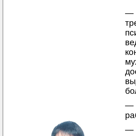
— 
тр
пс
ве
ко
му
до
вы
бо
— 
ра
— 