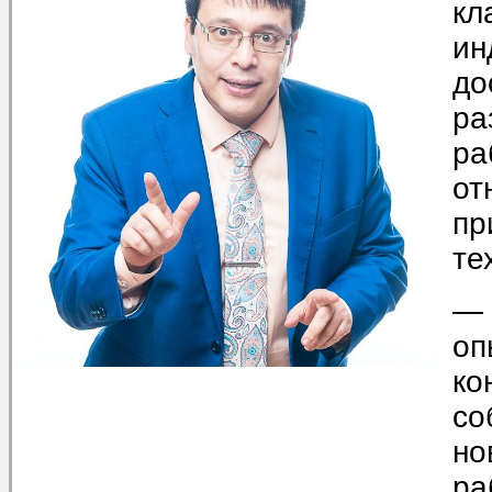
кл
ин
до
ра
ра
от
пр
те
— 
оп
ко
со
но
ра