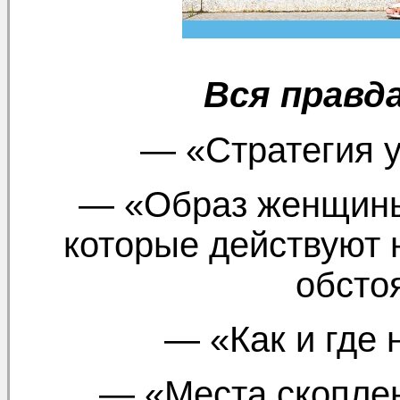
Вся правд
— «Стратегия 
— «Образ женщины
которые действуют
обсто
— «Как и где 
— «Места скопле