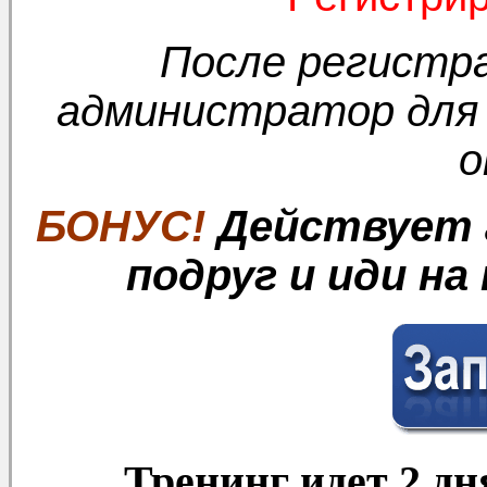
После регистр
администратор для
о
БОНУС!
Действует а
подруг и иди н
Тренинг идет 2 дня