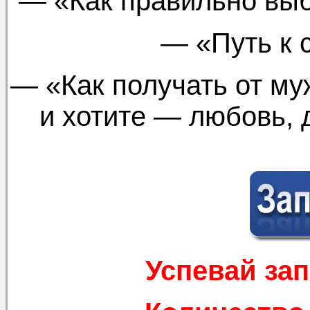
— «Как правильно выб
— «Путь к 
— «Как получать от му
и хотите — любовь, д
Успевай за