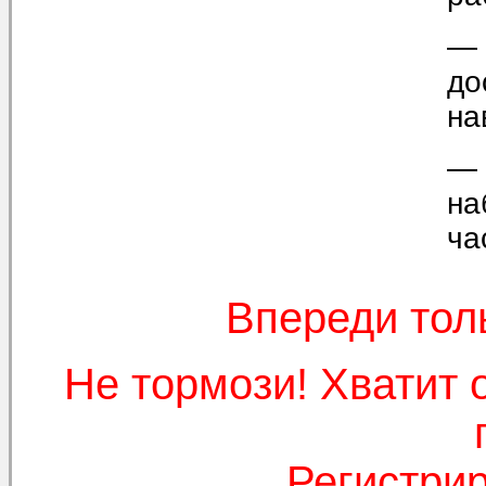
— 
до
на
— 
на
ча
Впереди тол
Не тормози! Хватит 
Регистрир