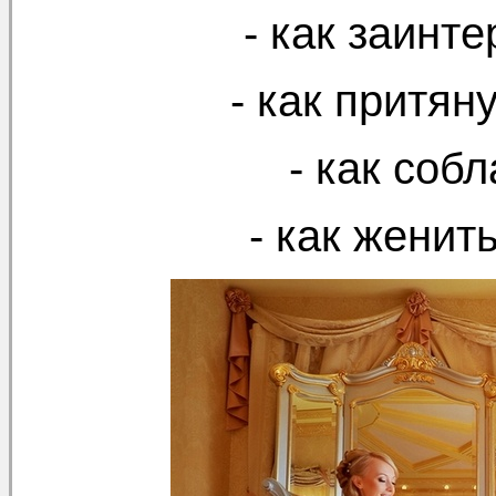
- как заинт
- как притян
- как соб
- как женит