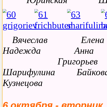
Вячеслав Е
Надежда А
...
Григорь
Шарифулина Ба
Кузнецова
6 октября - вторник