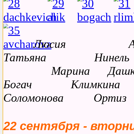
Люсия А
Татьяна Нин
Марина Дашке
Богач Климкина
Соломонова Ортиз
22 сентября - вторн