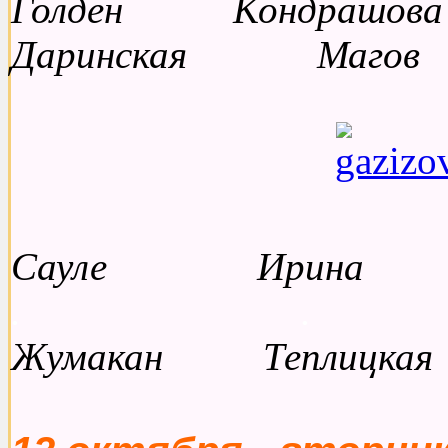
Голден Кондра
Даринская Маго
Ел
Сауле Ирина
. .
Г
Жумакан Тепли