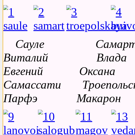
Сауле Сам
Виталий Вла
Евгений Окса
Самассати Троеп
Парфэ Макарон 