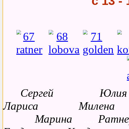
с 13 -
Сергей Ю
Лариса Милена 
Марина
.....
Ра