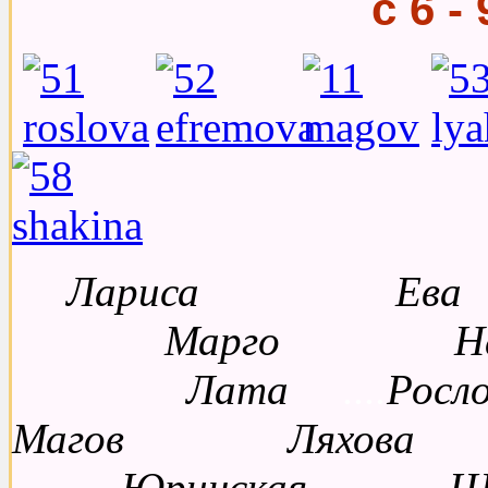
с 6 -
Лариса Ева 
Марго Ната
Лата
....
Ро
Магов Ляхова 
Юринская Шак