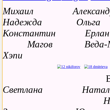
Михаил Алекс
Надежда Ольг
Константин Ерл
Магов Веда
Хэпи Фридла
Влади
Светлана Натал
. .