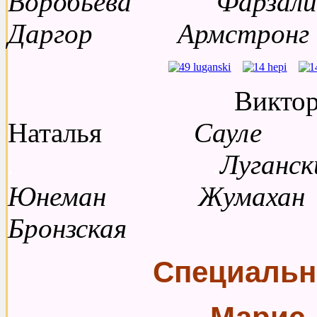
Воробьева Фарз
Даргор Армстронг
Виктор
Наталья
Сауле
. .
Луг
Юнеман
Жумах
Бронзская
Специальн