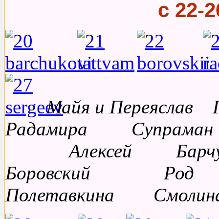
с 22-
Майя и Переяс
Радамира Супра
Алексей Бар
Боровск
Полетавкина Смоли