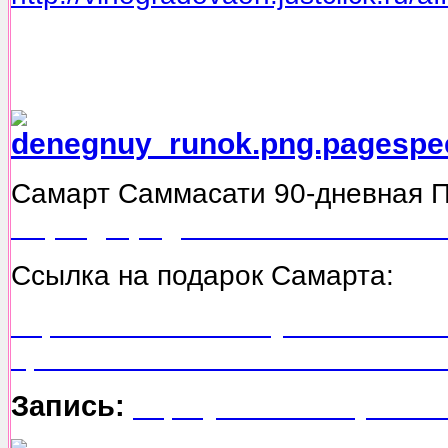
Самарт Саммасати
Самарт Саммасати 90-дневная 
http://glopages.ru/affiliate/1749
Ссылка на подарок Самарта:
http://www.schastlivayazhizn.com/
option=com_content&view=article
Запись:
http://youtu.be/X9jLsKn