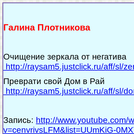
Галина Плотникова
Очищение зеркала от негатива
http://raysam5.justclick.ru/aff/sl/
Преврати свой Дом в Рай
http://raysam5.justclick.ru/aff/sl
Запись:
http://www.youtube.com/
v=cenvrivsLFM&list=UUmKiG-0