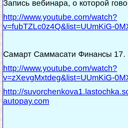
Запись вебинара, о которой гов
http://www.youtube.com/watch?
v=fubTZLc0z4Q&list=UUmKiG-0
Самарт Саммасати Финансы 17. 
http://www.youtube.com/watch?
v=zXevgMxtdeg&list=UUmKiG-0
http://suvorchenkova1.lastochka.sc
autopay.com