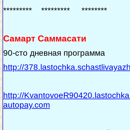
********* ********* ********
Самарт Саммасати
90-сто дневная программа
http://378.lastochka.schastlivaya
http://KvantovoeR90420.lastochka.
autopay.com