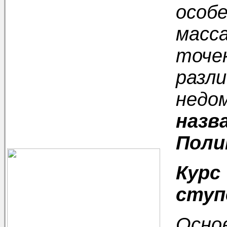
особ
масса
точе
разли
недо
назв
Поли
Курс
ступ
Осно