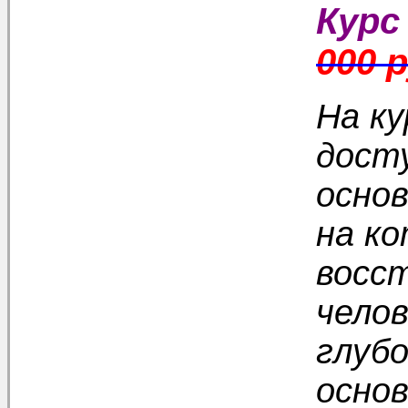
Курс
000 
На ку
дост
осно
на к
восс
челов
глуб
осно