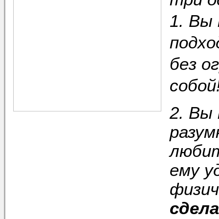
1. Вы
подхо
без о
собой
2. Вы
разум
любит
ему у
физич
сдела