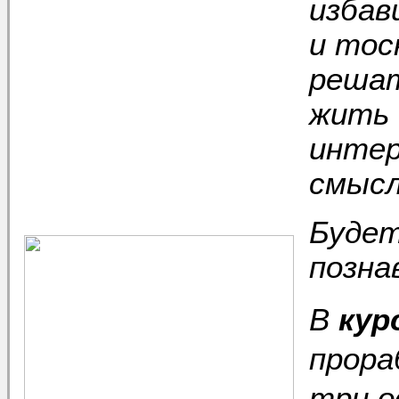
избав
и тос
решат
жить 
интер
смысл
Будет
позна
В
кур
прора
три о