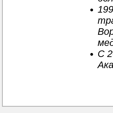
19
тр
Во
мед
С 2
Ак