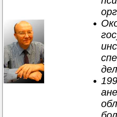
пси
орг
Ок
го
инс
сп
дел
199
ан
об
бол