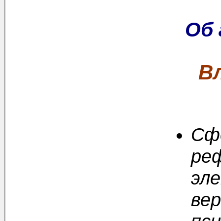
Об
В
Сф
ре
эл
ве