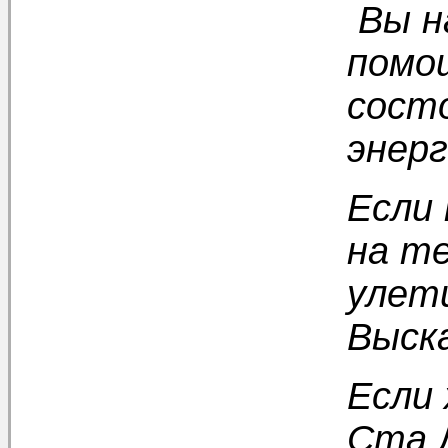
Вы н
помо
сост
энерг
Если
на те
улети
Выск
Если
Ста 