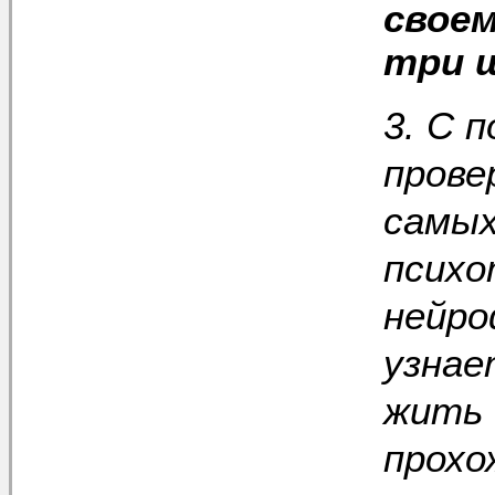
своем
три 
3. С 
прове
самых
психо
нейро
узнае
жить 
прохо