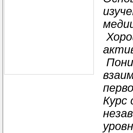
изуче
меди
Хоро
акти
Пони
взаи
перв
​Курс
незав
уровн