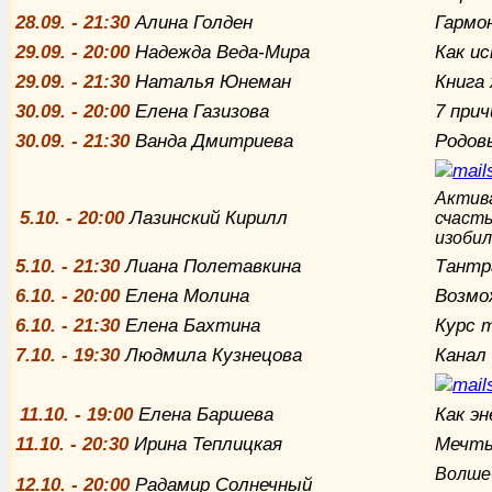
28.09. - 21:30
Алина Голден
Гармо
29.09. - 20:00
Надежда Веда-Мира
Как и
29.09. - 21:30
Наталья Юнеман
Книга
30.09. - 20:00
Елена Газизова
7 при
30.09. - 21:30
Ванда Дмитриева
Родов
Актива
5.10.
-
20:00
Лазинский Кирилл
счасть
изобил
5.10. - 21:30
Лиана Полетавкина
Тантра
6.10. - 20:00
Елена Молина
Возмо
6.10. - 21:30
Елена Бахтина
Курс 
7.10. - 19:30
Людмила Кузнецова
Канал
11.10. - 19:00
Елена Баршева
Как э
11.10. - 20:30
Ирина Теплицкая
Мечты
Волше
12.10. - 20:00
Радамир Солнечный