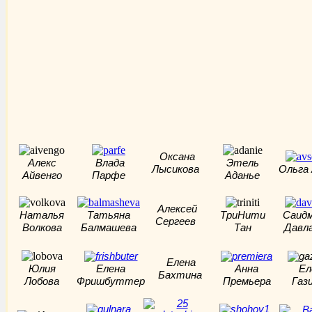
Оксана
Алекс
Влада
Этель
Лысикова
Ольга
Айвенго
Парфе
Аданье
Алексей
Наталья
Татьяна
ТриНити
Саид
Сергеев
Волкова
Балмашева
Тан
Давл
Елена
Юлия
Елена
Анна
Ел
Бахтина
Лобова
Фришбуттер
Премьера
Газ