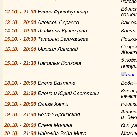
челове
Единс
12.10. - 21:30
Елена Фришбуттер
возде
13.10. - 20:00
Алексей Сергеев
Как о
14.10. - 19:30
Людмила Кузнецова
Канал
15.10. - 18:30
Татьяна Балмашева
Психо
Соврем
15.10. - 20:00
Михаил Лановой
Женск
5 подс
15.10. - 21:30
Наталья Волкова
интуи
18.10. - 20:00
Елена Бахтина
Вода 
Как ос
18.10. - 21:30
Елена и Юрий Светловы
качест
19.10. - 20:00
Ольга Хэппи
Реинка
Астроп
19.10. - 21:30
Беата Бронзская
и ден
20.10. - 20:00
Елена Молина
Как уз
20.10. - 21:30
Надежда Веда-Мира
Магич