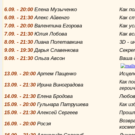
6.09. - 20:00
Елена Музыченко
Как п
6.09. - 21:30
Алекс Айвенго
Как с
7.09. - 20:00
Валентина Егорова
Как у
7.09. - 21:30
Юлия Лобова
Как в
8.09. - 21:30
Лиана Полетавкина
3D - 
9.09. - 19:30
Дарья Славенкова
Секре
9.09. - 21:30
Ольга Авсон
Ваша 
13.09. - 20:00
Артем Пащенко
Исцел
Как по
13.09. - 21:30
Ирина Виноградова
героич
14.09. - 21:30
Елена Бродова
Любов
15.09. - 20:00
Гульнара Патрушева
Как из
15.09. - 21:30
Алексей Сергеев
Прошлы
Возвр
16.09. - 20:00
Росэя
косме