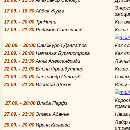
16.09. - 21:30
Александр Салогуб
Духов
Энерго
17.09. - 18:30
Айбек Жума
эмоци
17.09. - 20:00
ТриНити
Как а
17.09. - 21:30
Радамир Солнечный
Какие
20.09. - 20:00
Саидмурод Давлатов
Как c
21.09. - 20:00
Наталья Бурмистрова
Как с
21.09. - 21:30
Анна Александриди
Личны
22.09. - 21:00
Елена Фришбуттер
Какие
23.09. - 20:00
Александр Салогуб
Почем
23.09. - 21:30
Василий Шохов
Игры д
Корол
27.09. - 20:00
Влада Парфэ
практ
27.09. - 21:30
Этель Аданье
Наша 
Лайф 
28.09. - 20:00
Ирина Канаева
стрем