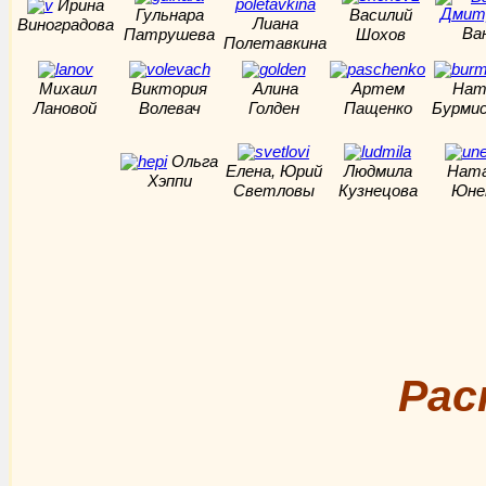
Ирина
Гульнара
Василий
Лиана
Виноградова
Ва
Патрушева
Шохов
Полетавкина
Михаил
Виктория
Алина
Артем
Нат
Лановой
Волевач
Голден
Пащенко
Бурми
Ольга
Елена, Юрий
Людмила
Нат
Хэппи
Светловы
Кузнецова
Юне
Рас