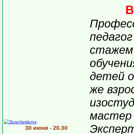
В
Професс
педагог
стажем
обучени
детей о
же взро
изосту
мастер 
Эксперт
30 июня - 20.30