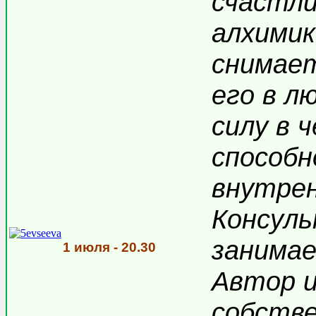
счастли
алхимик
снимае
его в л
силу в 
способн
внутрен
Консул
занимае
1 июля - 20.30
Автор и
собстве