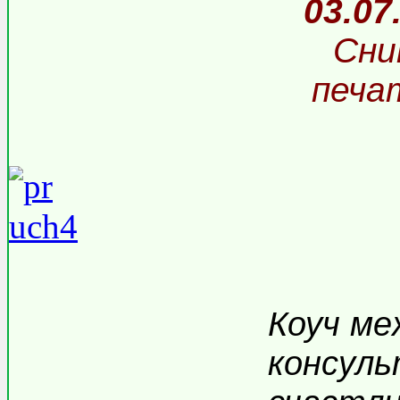
03.07
Сни
печа
Коуч м
консул