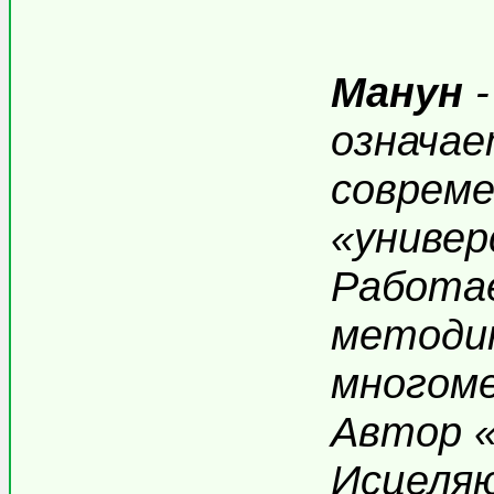
Манун
-
означае
совреме
«универ
Работа
методи
многом
Автор «
Исцеля