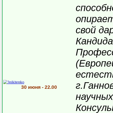
способн
опирает
свой дар
Кандида
Професс
(Европе
естеств
г.Ганно
30 июня - 22.00
научных
Консуль