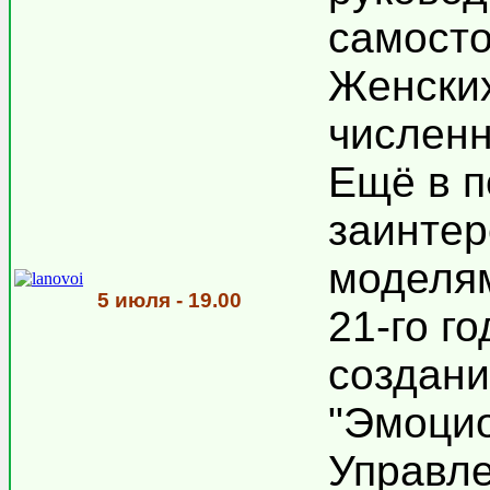
самосто
Женских
численн
Ещё в п
заинтер
моделям
5 июля - 19.00
21-го г
создани
"Эмоци
Управле