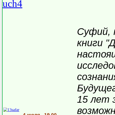
Суфий, 
книги "
настоящ
исследо
сознани
Будущег
15 лет 
возможн
4 июля - 19.00