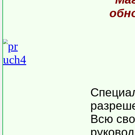
обн
Специа
разреш
Всю сво
руковод