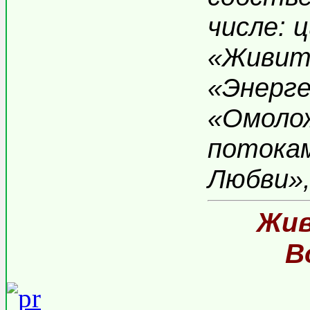
числе: 
«Живите
«Энерге
«Омоло
потока
Любви»,
Жив
В