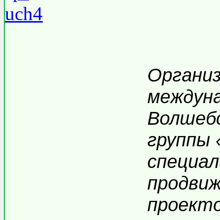
Органи
междун
Волшеб
группы 
специал
продви
проекто