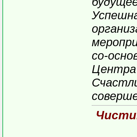
будущее
Успешна
органи
меропри
со-осно
Центра
Счастли
соверш
Чисти