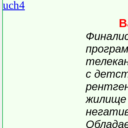
В
Финалис
програм
телека
с детс
рентген
жилище 
негатив
Облада