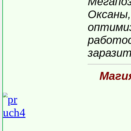
Мегапо
Оксаны,
оптими
работо
заразит
Маги