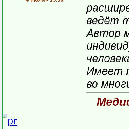
расшире
ведёт т
Автор м
индивид
человек
Имеет п
во мног
Меди