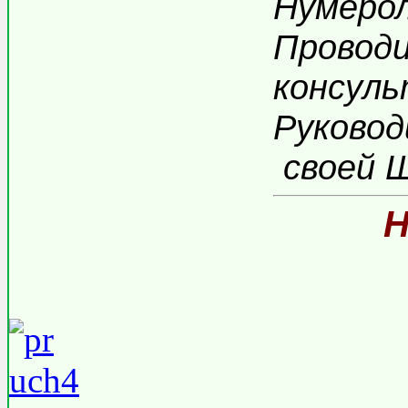
Нумерол
Провод
консуль
Руковод
своей Ш
Н