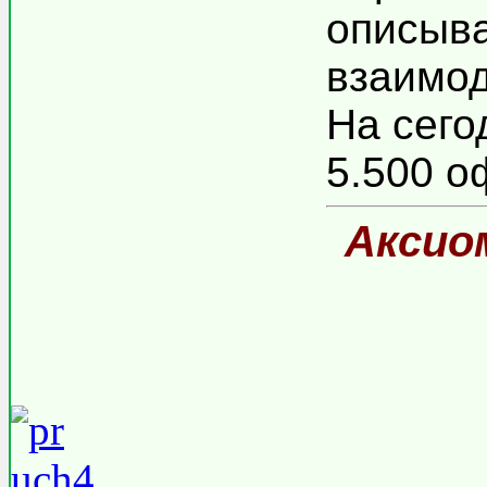
описыв
взаимод
На сего
5.500 о
Аксио